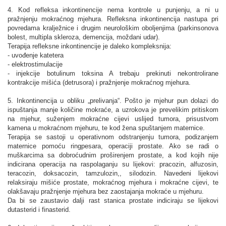
4. Kod refleksa inkontinencije nema kontrole u punjenju, a ni u
pražnjenju mokraćnog mjehura. Refleksna inkontinencija nastupa pri
povredama kralježnice i drugim neurološkim oboljenjima (parkinsonova
bolest, multipla skleroza, demencija, moždani udar).
Terapija refleksne inkontinencije je daleko kompleksnija:
- uvođenje katetera
- elektrostimulacije
- injekcije botulinum toksina A trebaju prekinuti nekontrolirane
kontrakcije mišića (detrusora) i pražnjenje mokraćnog mjehura.
5. Inkontinencija u obliku „prelivanja“. Pošto je mjehur pun dolazi do
ispuštanja manje količine mokraće, a uzrokova je prevelikim pritiskom
na mjehur, suženjem mokraćne cijevi uslijed tumora, prisustvom
kamena u mokraćnom mjehuru, te kod žena spuštanjem maternice.
Terapija se sastoji u operativnom odstranjenju tumora, podizanjem
maternice pomoću ringpesara, operaciji prostate. Ako se radi o
muškarcima sa dobroćudnim proširenjem prostate, a kod kojih nije
indicirana operacija na raspolaganju su lijekovi: pracozin, alfuzosin,
teracozin, doksacozin, tamzulozin,, silodozin. Navedeni lijekovi
relaksiraju mišiće prostate, mokraćnog mjehura i mokraćne cijevi, te
olakšavaju pražnjenje mjehura bez zaostajanja mokraće u mjehuru.
Da bi se zaustavio dalji rast stanica prostate indiciraju se lijekovi
dutasterid i finasterid.