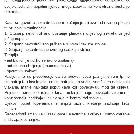
6. Inkontinencija može biti uzrokovana anomalijama sa kojima se
čovjek rodi, ali i pojedini lijekovi mogu izazvati ne kontrolirano puštanje
mokraće.
Kada se govori o nekontroliranom pražnjenju crijeva tada su u opticaju
tri stupnja inkontinencije:
1. Stupanj: nekontrolirano puštanje plinova i crijevnog sekreta uslijed
jačeg napora
2. Stupanj: nekontrolirano puštanje plinova i tekuće stolice
3. Stupanj: nekontrolirano čvrstog sadržaja stolice
Terapija:
- antibiotici ( u koliko se radi o upalama)
- autoimuna oboljenja (imunosupresivi)
- operativni zahvati
Pacijentima se preporučuje da se posveti veća pažnja ishrani tj. ne
uzimati ljuta i kisela jela, ne uzimati jela sa većim sadržajem celuloznih
vlakana, manje napitaka poput kave koji povećavaju motilitet crijeva.
Pojedine namirnice (sjeme lana, mekinje) mogu povećati volumen i
konzistenciju sadržaja u crijevim,a te kontrolirati stolicu.
Lijekovi poput loperamida smanjuju brzinu kretanja sadržaja kroz
crijeva.
Racecadotril smanjuje ulazak vode i elektrolita u crijeva i samo kretanje
sadržaja kroz crijeva.