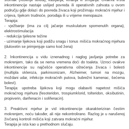
inkontinencije nastaje uslijed povreda ili operativnih zahvata u ovom
području gdje dolazi do povreda živaca koji prožimaju mokraćni mjehur i
crijeva, tijekom trudnoće, porođaja ili u vrijeme menopauze.
Terapija:
- vježbanje (ima za cilj jačanje muskulature spomenutih organa),
elektrostimulacija
- redukcija tjelesne težine
- uzimanje lijekova koji podižu snagu i tonus mišića mokraćnog mjehura
(duloxetin se primjenjuje samo kod žena)
2. Inkontinencija u vidu iznenadnog i naglog javljanja potrebe za
mokrenjem, tako da se nema vremena doći do toaleta. Uzroci ovakve
inkontinencije su najčešće operativna oštećenja živaca i bolesti
(multipla skleroza, parkinsonizam, Alzheimer, tumori na mozgu,
moždani udar, infekcije mokraćnih putova, bubrežni kamenac, šećerna
bolest).
Terapija: upotreba lijekova koji mogu olabaviti napetost mišića
mokraćnog mjehura (fesoteridon, trospiumklorid, tolteridon, oksibutinin,
propiverin, darifenacin i solifenacin).
3. Preaktivni mjehur je vid inkontinencije okarakteriziran čestim
mokrenjem, noću također, ali nije nekontrolirano. Razlog je u narušenoj
živčanoj kontroli mišića koji zatvara mokraćni mjehur.
Terapija je ista kao u prethodnom slučaju.