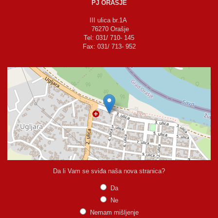
PJ ORAŠJE
III ulica br.1A
76270 Orašje
Tel: 031/ 710- 145
Fax: 031/ 713- 952
Da li Vam se sviđa naša nova stranica?
Da
Ne
Nemam mišljenje