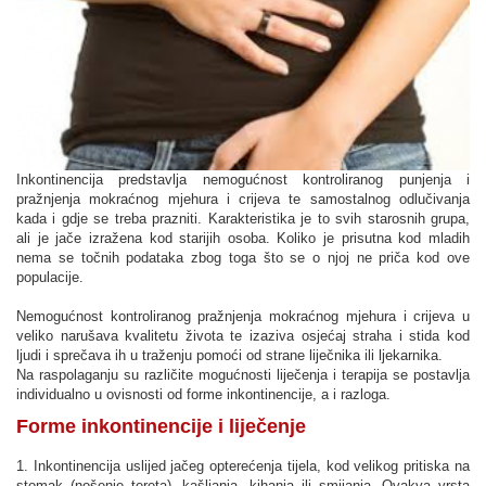
Inkontinencija predstavlja nemogućnost kontroliranog punjenja i
pražnjenja mokraćnog mjehura i crijeva te samostalnog odlučivanja
kada i gdje se treba prazniti. Karakteristika je to svih starosnih grupa,
ali je jače izražena kod starijih osoba. Koliko je prisutna kod mladih
nema se točnih podataka zbog toga što se o njoj ne priča kod ove
populacije.
Nemogućnost kontroliranog pražnjenja mokraćnog mjehura i crijeva u
veliko narušava kvalitetu života te izaziva osjećaj straha i stida kod
ljudi i sprečava ih u traženju pomoći od strane liječnika ili ljekarnika.
Na raspolaganju su različite mogućnosti liječenja i terapija se postavlja
individualno u ovisnosti od forme inkontinencije, a i razloga.
Forme inkontinencije i liječenje
1. Inkontinencija uslijed jačeg opterećenja tijela, kod velikog pritiska na
stomak (nošenje tereta), kašljanja, kihanja ili smijanja. Ovakva vrsta